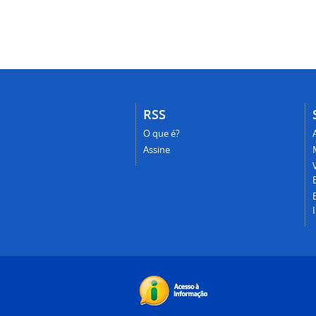
RSS
O que é?
Assine