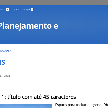
 busca
3
Ir para o rodapé
4
 Planejamento e
 IMAGENS
NS
8, 17h02
1: título com até 45 caracteres
Espaço para incluir a legenda/