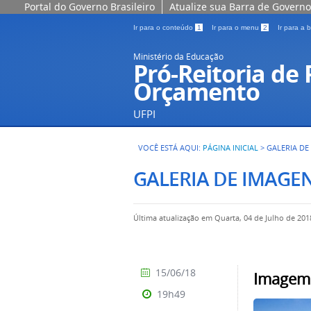
Portal do Governo Brasileiro
Atualize sua Barra de Governo
Ir para o conteúdo
1
Ir para o menu
2
Ir para a
Ministério da Educação
Pró-Reitoria de
Orçamento
UFPI
VOCÊ ESTÁ AQUI:
PÁGINA INICIAL
>
GALERIA DE
GALERIA DE IMAGE
Última atualização em Quarta, 04 de Julho de 201
15/06/18
Imagem 
19h49