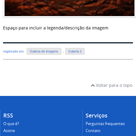
Espaço para incluir a legenda/descrição da imagem
registrado em:
Galeria de imagens
,
Galeria 2
Voltar para o topo
RSS
Serviços
O que é?
Perguntas frequentes
Assine
Contato