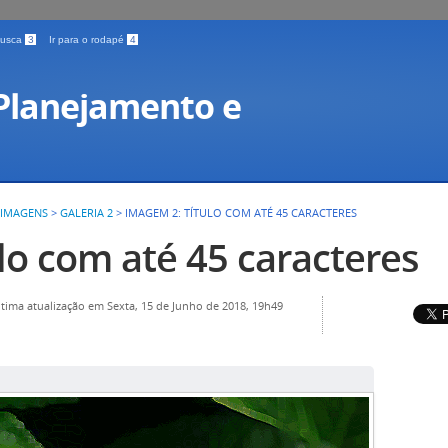
 busca
3
Ir para o rodapé
4
 Planejamento e
 IMAGENS
>
GALERIA 2
>
IMAGEM 2: TÍTULO COM ATÉ 45 CARACTERES
lo com até 45 caracteres
ltima atualização em Sexta, 15 de Junho de 2018, 19h49