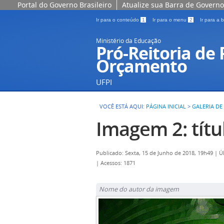
Portal do Governo Brasileiro
Atualize sua Barra de Governo
Ir para o conteúdo
1
Ir para o menu
2
Ir para a
Ministério da Educação
Pró-Reitoria de
Orçamento
UFPI
VOCÊ ESTÁ AQUI:
PÁGINA INICIAL
>
GALERIA DE
Imagem 2: títu
Publicado: Sexta, 15 de Junho de 2018, 19h49
|
Ú
|
Acessos: 1871
Nome do autor da imagem