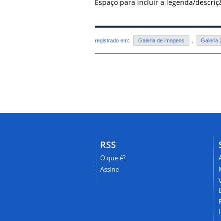
Espaço para incluir a legenda/descri
registrado em:
Galeria de imagens
,
Galeria 
RSS
O que é?
Assine