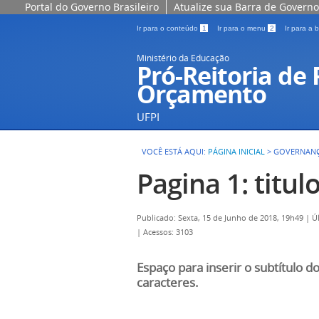
Portal do Governo Brasileiro
Atualize sua Barra de Governo
Ir para o conteúdo
1
Ir para o menu
2
Ir para a
Ministério da Educação
Pró-Reitoria de
Orçamento
UFPI
VOCÊ ESTÁ AQUI:
PÁGINA INICIAL
>
GOVERNAN
Pagina 1: titul
Publicado: Sexta, 15 de Junho de 2018, 19h49
|
Ú
|
Acessos: 3103
Espaço para inserir o subtítulo d
caracteres.