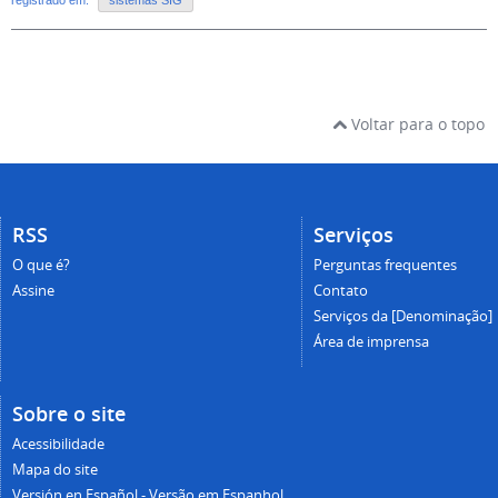
registrado em:
sistemas SIG
Voltar para o topo
RSS
Serviços
O que é?
Perguntas frequentes
Assine
Contato
Serviços da [Denominação]
Área de imprensa
Sobre o site
Acessibilidade
Mapa do site
Versión en Español - Versão em Espanhol