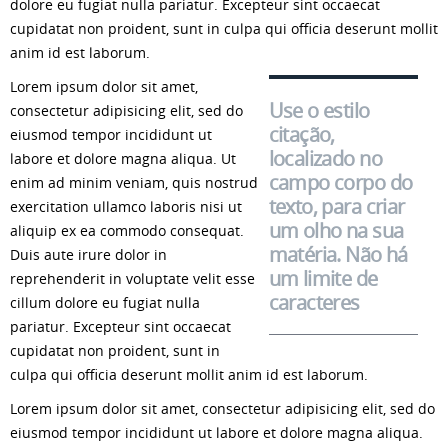
dolore eu fugiat nulla pariatur. Excepteur sint occaecat
cupidatat non proident, sunt in culpa qui officia deserunt mollit
anim id est laborum.
Lorem ipsum dolor sit amet,
Use o estilo
consectetur adipisicing elit, sed do
citação,
eiusmod tempor incididunt ut
localizado no
labore et dolore magna aliqua. Ut
campo corpo do
enim ad minim veniam, quis nostrud
texto, para criar
exercitation ullamco laboris nisi ut
um olho na sua
aliquip ex ea commodo consequat.
matéria. Não há
Duis aute irure dolor in
um limite de
reprehenderit in voluptate velit esse
caracteres
cillum dolore eu fugiat nulla
pariatur. Excepteur sint occaecat
cupidatat non proident, sunt in
culpa qui officia deserunt mollit anim id est laborum.
Lorem ipsum dolor sit amet, consectetur adipisicing elit, sed do
eiusmod tempor incididunt ut labore et dolore magna aliqua.