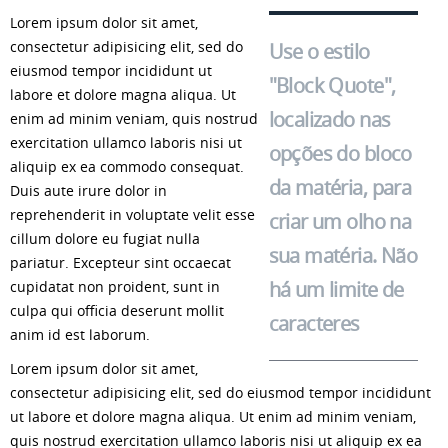
Lorem ipsum dolor sit amet,
consectetur adipisicing elit, sed do
Use o estilo
eiusmod tempor incididunt ut
"Block Quote",
labore et dolore magna aliqua. Ut
localizado nas
enim ad minim veniam, quis nostrud
exercitation ullamco laboris nisi ut
opções do bloco
aliquip ex ea commodo consequat.
da matéria, para
Duis aute irure dolor in
reprehenderit in voluptate velit esse
criar um olho na
cillum dolore eu fugiat nulla
sua matéria. Não
pariatur. Excepteur sint occaecat
há um limite de
cupidatat non proident, sunt in
culpa qui officia deserunt mollit
caracteres
anim id est laborum.
Lorem ipsum dolor sit amet,
consectetur adipisicing elit, sed do eiusmod tempor incididunt
ut labore et dolore magna aliqua. Ut enim ad minim veniam,
quis nostrud exercitation ullamco laboris nisi ut aliquip ex ea